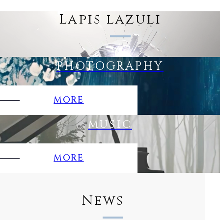
L
a
p
i
s
l
a
z
u
l
i
PHOTOGRAPHY
MORE
music
MORE
N
e
w
s